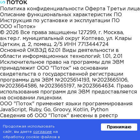
Политика конфиденциальности
Оферта
Третьи лица
Описание функциональных характеристик ПО
Инструкция по установке и эксплуатации ПО
ООО «Поток»
©
2026
Все права защищены
127299, г. Москва,
вн.тер.г. муниципальный округ Коптево, ул. Клары
Цеткин, д. 2, помещ. 2/5
ИНН 7713444724
Основной ОКВЭД 62.01
Виды деятельности в
области информационных технологий: 1.01, 2.01
Исключительное право на программы для ЭВМ
принадлежит ООО "Поток" на основании
свидетельств о государственной регистрации
программы для ЭВМ №2025614193, №2023665106,
№2023664586, №2023665197, №2023664634. Право
использования программ для ЭВМ предоставляется
на основании лицензии.
ООО "Поток" применяет языки программирования
JavaScript, Ruby, Go, Groovy, Kotlin, Python
Сведения об ООО "Поток" внесены в реестр
аккредитованных организаций, осуществляющих
Продолжая использовать
Принимаю
деятельность в области информационных
сайт, вы даете
согласие
на
технологий. ООО "Поток" осуществляет
обработку cookie-файлов в
деятельность по разработке компьютерного