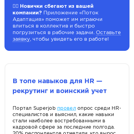
🏃‍♂️ Новички сбегают из вашей
компании?
Приложение «Поток
Адаптация» поможет им играючи
влиться в коллектив и быстро
погрузиться в рабочие задачи.
Оставьте
заявку
, чтобы увидеть его в работе!
В топе навыков для HR —
рекрутинг и воинский учет
Портал Superjob
провел
опрос среди HR-
специалистов и выяснил, какие навыки
стали наиболее востребованными в
кадровой сфере за последние полгода.
20% респондентов отметили, что вырос