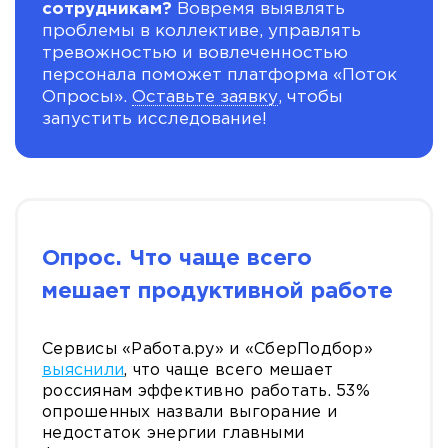
сотрудникам?
Вовремя выявлять
проблемы в коллективе, управлять
тревожностью и вовлеченностью
персонала поможет платформа «Поток
Опросы».
Оставьте заявку
, чтобы
запустить исследование!
Опрос. Что чаще всего
мешает продуктивной работе
Сервисы «Работа.ру» и «СберПодбор»
выяснили
, что чаще всего мешает
россиянам эффективно работать. 53%
опрошенных назвали выгорание и
недостаток энергии главными