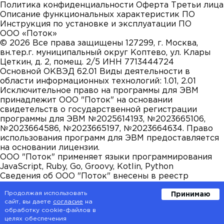
Политика конфиденциальности
Оферта
Третьи лица
Описание функциональных характеристик ПО
Инструкция по установке и эксплуатации ПО
ООО «Поток»
©
2026
Все права защищены
127299, г. Москва,
вн.тер.г. муниципальный округ Коптево, ул. Клары
Цеткин, д. 2, помещ. 2/5
ИНН 7713444724
Основной ОКВЭД 62.01
Виды деятельности в
области информационных технологий: 1.01, 2.01
Исключительное право на программы для ЭВМ
принадлежит ООО "Поток" на основании
свидетельств о государственной регистрации
программы для ЭВМ №2025614193, №2023665106,
№2023664586, №2023665197, №2023664634. Право
использования программ для ЭВМ предоставляется
на основании лицензии.
ООО "Поток" применяет языки программирования
JavaScript, Ruby, Go, Groovy, Kotlin, Python
Сведения об ООО "Поток" внесены в реестр
аккредитованных организаций, осуществляющих
Продолжая использовать
Принимаю
деятельность в области информационных
сайт, вы даете
согласие
на
технологий. ООО "Поток" осуществляет
обработку cookie-файлов в
деятельность по разработке компьютерного
целях обеспечения
программного обеспечения и является