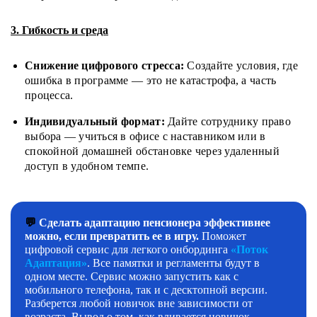
3. Гибкость и среда
Снижение цифрового стресса:
Создайте условия, где
ошибка в программе — это не катастрофа, а часть
процесса.
Индивидуальный формат:
Дайте сотруднику право
выбора — учиться в офисе с наставником или в
спокойной домашней обстановке через удаленный
доступ в удобном темпе.
💬
Сделать адаптацию пенсионера эффективнее
можно, если превратить ее в игру.
Поможет
цифровой сервис для легкого онбординга
«Поток
Адаптация»
. Все памятки и регламенты будут в
одном месте. Сервис можно запустить как с
мобильного телефона, так и с десктопной версии.
Разберется любой новичок вне зависимости от
возраста. Вывод о том, как вливается новичок,