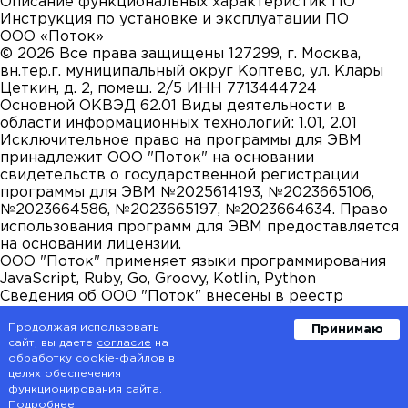
Описание функциональных характеристик ПО
Инструкция по установке и эксплуатации ПО
ООО «Поток»
©
2026
Все права защищены
127299, г. Москва,
вн.тер.г. муниципальный округ Коптево, ул. Клары
Цеткин, д. 2, помещ. 2/5
ИНН 7713444724
Основной ОКВЭД 62.01
Виды деятельности в
области информационных технологий: 1.01, 2.01
Исключительное право на программы для ЭВМ
принадлежит ООО "Поток" на основании
свидетельств о государственной регистрации
программы для ЭВМ №2025614193, №2023665106,
№2023664586, №2023665197, №2023664634. Право
использования программ для ЭВМ предоставляется
на основании лицензии.
ООО "Поток" применяет языки программирования
JavaScript, Ruby, Go, Groovy, Kotlin, Python
Сведения об ООО "Поток" внесены в реестр
аккредитованных организаций, осуществляющих
Продолжая использовать
Принимаю
деятельность в области информационных
сайт, вы даете
согласие
на
технологий. ООО "Поток" осуществляет
обработку cookie-файлов в
деятельность по разработке компьютерного
целях обеспечения
программного обеспечения и является
функционирования сайта.
правообладателем программы для ЭВМ "Поток"
Подробнее