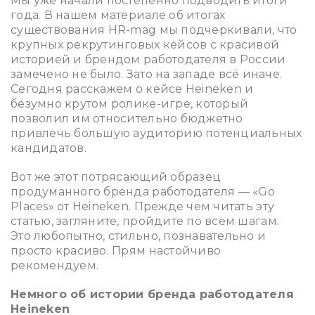
Мы уже начали постепенно подводить итоги
года. В нашем материале об
итогах
существования HR-mag
мы подчеркивали, что
крупных рекрутинговых кейсов с красивой
историей и брендом работодателя в России
замечено не было. Зато на западе всё иначе.
Сегодня расскажем о кейсе Heineken и
безумно крутом ролике-игре, который
позволил им относительно бюджетно
привлечь большую аудиторию потенциальных
кандидатов.
Вот же этот потрясающий образец
продуманного бренда работодателя —
«Go
Places»
от Heineken.
Прежде чем читать эту
статью,
загляните, пройдите по всем шагам
.
Это любопытно, стильно, познавательно и
просто красиво. Прям настойчиво
рекомендуем.
Немного об истории бренда работодателя
Heineken