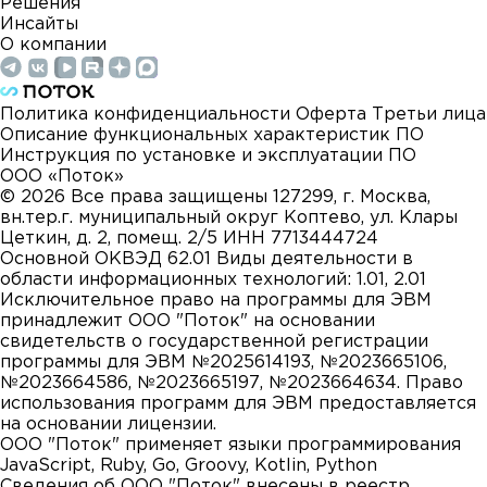
Решения
Инсайты
О компании
Политика конфиденциальности
Оферта
Третьи лица
Описание функциональных характеристик ПО
Инструкция по установке и эксплуатации ПО
ООО «Поток»
©
2026
Все права защищены
127299, г. Москва,
вн.тер.г. муниципальный округ Коптево, ул. Клары
Цеткин, д. 2, помещ. 2/5
ИНН 7713444724
Основной ОКВЭД 62.01
Виды деятельности в
области информационных технологий: 1.01, 2.01
Исключительное право на программы для ЭВМ
принадлежит ООО "Поток" на основании
свидетельств о государственной регистрации
программы для ЭВМ №2025614193, №2023665106,
№2023664586, №2023665197, №2023664634. Право
использования программ для ЭВМ предоставляется
на основании лицензии.
ООО "Поток" применяет языки программирования
JavaScript, Ruby, Go, Groovy, Kotlin, Python
Сведения об ООО "Поток" внесены в реестр