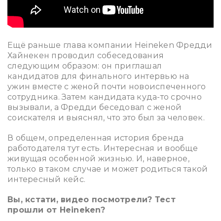
Ещё раньше глава компании Heineken Фредди
Хайнекен проводил собеседования
следующим образом: он приглашал
кандидатов для финального интервью на
ужин вместе с женой почти новоиспеченного
сотрудника. Затем кандидата куда-то срочно
вызывали, а Фредди беседовал с женой
соискателя и выяснял, что это был за человек.
В общем, определенная история бренда
работодателя тут есть. Интересная и вообще
живущая особенной жизнью. И, наверное,
только в таком случае и может родиться такой
интересный кейс.
Вы, кстати,
видео посмотрели
? Тест
прошли от Heineken?