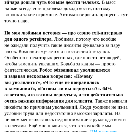
эйчара дошли чуть больше десяти человек.
В масс-
найме всегда есть проблема доходимости, поэтому
воронки такие огромные. Автоматизировать процессы тут
точно надо.
Но моя любимая история — про серию exit-интервью
для одного ретейлера.
Любимая, потому что вообще
не ожидали получить такие инсайты буквально за пару
часов. Компания мучается от постоянной текучки.
Особенно в некоторых регионах, где просто нет людей,
чтобы заменить ушедших. Борьба за кадры — просто
фантастическая.
Робот обзванивал уволившихся
и задавал несколько вопросов: «Почему
вы уволились?», «Что ещё не понравилось
в компании?», «Готовы ли вы вернуться?». 64%
ответили, что готовы вернуться, и это действительно
очень важная информация для клиента.
Также выявили
инсайты по причинам увольнений. Люди уходили не из-за
условий труда или недостаточно высокой зарплаты. На
первом месте оказалось недопонимание с руководством и
коллегами. Ещё мне нравится, что в этом кейсе мы
проанализировали тональность ответов.
ИИ-рекрутер