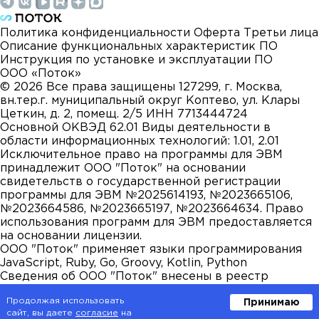
Политика конфиденциальности
Оферта
Третьи лица
Описание функциональных характеристик ПО
Инструкция по установке и эксплуатации ПО
ООО «Поток»
©
2026
Все права защищены
127299, г. Москва,
вн.тер.г. муниципальный округ Коптево, ул. Клары
Цеткин, д. 2, помещ. 2/5
ИНН 7713444724
Основной ОКВЭД 62.01
Виды деятельности в
области информационных технологий: 1.01, 2.01
Исключительное право на программы для ЭВМ
принадлежит ООО "Поток" на основании
свидетельств о государственной регистрации
программы для ЭВМ №2025614193, №2023665106,
№2023664586, №2023665197, №2023664634. Право
использования программ для ЭВМ предоставляется
на основании лицензии.
ООО "Поток" применяет языки программирования
JavaScript, Ruby, Go, Groovy, Kotlin, Python
Сведения об ООО "Поток" внесены в реестр
аккредитованных организаций, осуществляющих
Продолжая использовать
Принимаю
деятельность в области информационных
сайт, вы даете
согласие
на
технологий. ООО "Поток" осуществляет