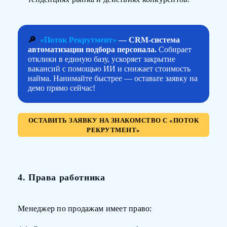
🔎
«Поток Рекрутмент»
— CRM-система
автоматизации подбора персонала.
Собирает
отклики в единую базу, ускоряет закрытие
вакансий с помощью ИИ и снижает стоимость
найма. Нанимайте быстрее — оставьте заявку на
демо прямо сейчас!
ОСТАВИТЬ ЗАЯВКУ НА ЗНАКОМСТВО С «ПОТОК
РЕКРУТМЕНТ»
4. Права работника
Менеджер по продажам имеет право: