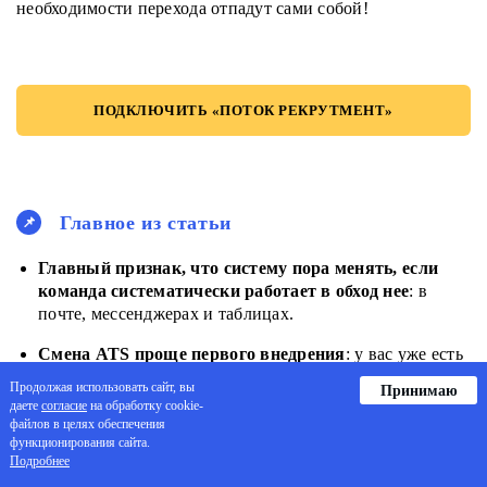
необходимости перехода отпадут сами собой!
ПОДКЛЮЧИТЬ «ПОТОК РЕКРУТМЕНТ»
Главное из статьи
Главный признак, что систему пора менять, если
команда систематически работает в обход нее
: в
почте, мессенджерах и таблицах.
Смена ATS проще первого внедрения
: у вас уже есть
опыт и понимание, каких функций не хватает.
Продолжая использовать сайт, вы
Принимаю
Превратите его в список требований до общения с
даете
согласие
на обработку cookie-
вендорами.
файлов в целях обеспечения
функционирования сайта.
База кандидатов, воронки, шаблоны и история
Подробнее
взаимодействия
переносятся в новую систему
.