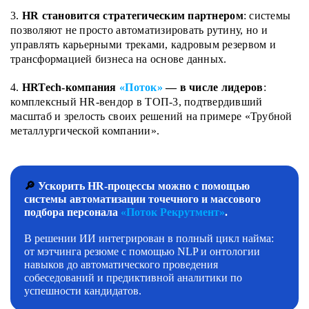
3.
HR становится стратегическим партнером
: системы
позволяют не просто автоматизировать рутину, но и
управлять карьерными треками, кадровым резервом и
трансформацией бизнеса на основе данных.
4.
HRTech-компания
«Поток»
— в числе лидеров
:
комплексный HR-вендор в ТОП-3, подтвердивший
масштаб и зрелость своих решений на примере «Трубной
металлургической компании».
🔎
Ускорить HR-процессы можно с помощью
системы автоматизации точечного и массового
подбора персонала
«Поток Рекрутмент»
.
В решении ИИ интегрирован в полный цикл найма:
от мэтчинга резюме с помощью NLP и онтологии
навыков до автоматического проведения
собеседований и предиктивной аналитики по
успешности кандидатов.