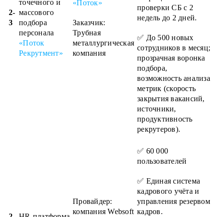
точечного и
«Поток»
проверки СБ с 2
2-
массового
недель до 2 дней.
3
подбора
Заказчик:
персонала
Трубная
✅ До 500 новых
«Поток
металлургическая
сотрудников в месяц;
Рекрутмент»
компания
прозрачная воронка
подбора,
возможность анализа
метрик (скорость
закрытия вакансий,
источники,
продуктивность
рекрутеров).
✅ 60 000
пользователей
✅ Единая система
кадрового учёта и
Провайдер:
управления резервом
компания
Websoft
кадров.
2-
HR-платформа