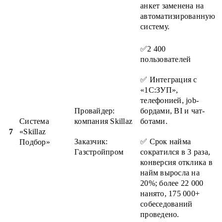
анкет заменена на
автоматизированную
систему.
✅2 400
пользователей
✅ Интеграция с
«1С:ЗУП»,
телефонией, job-
Провайдер:
бордами, BI и чат-
Система
компания Skillaz
ботами.
7
«Skillaz
Заказчик:
✅ Срок найма
Подбор»
Газстройпром
сократился в 3 раза,
конверсия отклика в
найм выросла на
20%; более 22 000
нанято, 175 000+
собеседований
проведено.