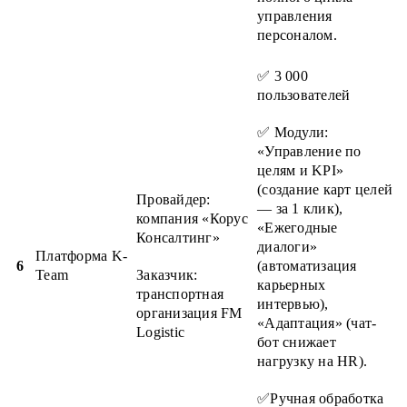
управления
персоналом.
✅ 3 000
пользователей
✅ Модули:
«Управление по
целям и KPI»
(создание карт целей
Провайдер:
— за 1 клик),
компания «Корус
«Ежегодные
Консалтинг»
диалоги»
Платформа K-
6
(автоматизация
Team
Заказчик:
карьерных
транспортная
интервью),
организация FM
«Адаптация» (чат-
Logistic
бот снижает
нагрузку на HR).
✅Ручная обработка