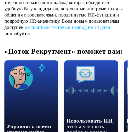
точечного и массового найма, которая объединяет
удобную базу кандидатов, встроенные инструменты для
общения с соискателями, продвинутые ИИ-функции и
подробную HR-аналитику. Всем новым пользователям
доступен
бесплатный тестовый период на 14 дней
—
попробуйте.
«Поток Рекрутмент» поможет вам:
Использовать ИИ
,
В
Управлять всеми
чтобы ускорить
э