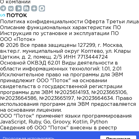
О компании
Политика конфиденциальности
Оферта
Третьи лица
Описание функциональных характеристик ПО
Инструкция по установке и эксплуатации ПО
ООО «Поток»
©
2026
Все права защищены
127299, г. Москва,
вн.тер.г. муниципальный округ Коптево, ул. Клары
Цеткин, д. 2, помещ. 2/5
ИНН 7713444724
Основной ОКВЭД 62.01
Виды деятельности в
области информационных технологий: 1.01, 2.01
Исключительное право на программы для ЭВМ
принадлежит ООО "Поток" на основании
свидетельств о государственной регистрации
программы для ЭВМ №2025614193, №2023665106,
№2023664586, №2023665197, №2023664634. Право
использования программ для ЭВМ предоставляется
на основании лицензии.
ООО "Поток" применяет языки программирования
JavaScript, Ruby, Go, Groovy, Kotlin, Python
Сведения об ООО "Поток" внесены в реестр
аккредитованных организаций, осуществляющих
Продолжая использовать